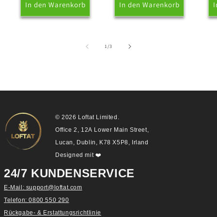
In den Warenkorb
In den Warenkorb
I
von
1
/
3
© 2026 Loftat Limited.
Office 2, 12A Lower Main Street,
Lucan, Dublin, K78 X5P8, Irland
Designed mit
❤️
24/7 KUNDENSERVICE
E-Mail: support@loftat.com
Telefon: 0800 550 290
Rückgabe- & Erstattungsrichtlinie