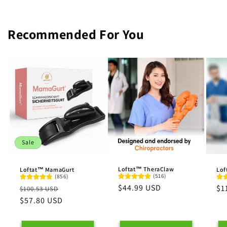
Recommended For You
Sale
Loftat™ TheraClaw
Loftat™ MamaGurt
Lof
(516)
(856)
Normaler
$44.99 USD
Normaler
Verkaufspreis
No
$1
$100.53 USD
Preis
Preis
$57.80 USD
Pr