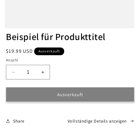
Beispiel für Produkttitel
Normaler
$19.99 USD
Ausverkauft
Preis
Anzahl
Verringere
Erhöhe
die
die
Menge
Menge
für
für
Ausverkauft
Share
Vollständige Details anzeigen