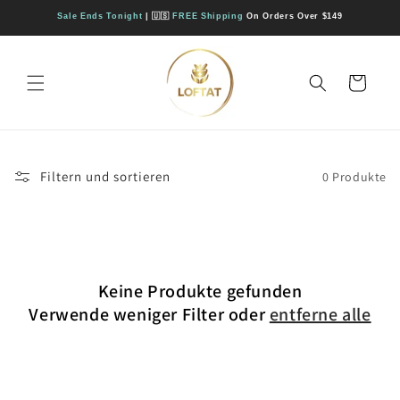
Direkt
zum
Sale Ends Tonight
| 🇺🇸
FREE Shipping
On Orders Over $149
Inhalt
Warenkorb
Filtern und sortieren
0 Produkte
Keine Produkte gefunden
Verwende weniger Filter oder
entferne alle