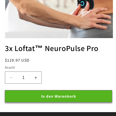
Medien
1
3x Loftat™ NeuroPulse Pro
in
Modal
öffnen
Normaler
$119.97 USD
Preis
Anzahl
Verringere
Erhöhe
die
die
Menge
Menge
für
für
In den Warenkorb
3x
3x
Loftat™
Loftat™
NeuroPulse
NeuroPulse