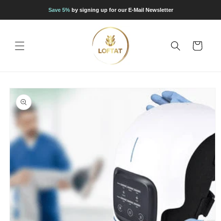
Direkt
zum
Save 5%
by signing up for our E-Mail Newsletter
Inhalt
Warenkorb
oduktinformationen
ringen