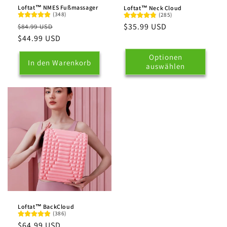
Loftat™ NMES Fußmassager
Loftat™ Neck Cloud
(348)
(285)
Normaler
Verkaufspreis
Normaler
$35.99 USD
$84.99 USD
Preis
$44.99 USD
Preis
Optionen
In den Warenkorb
auswählen
Loftat™ BackCloud
(386)
Normaler
$64.99 USD